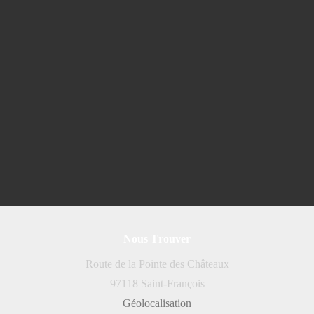
Nous Trouver
Route de la Pointe des Châteaux
97118 Saint-François
Géolocalisation