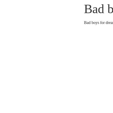
Bad b
0
/
100
Bad boys for drea